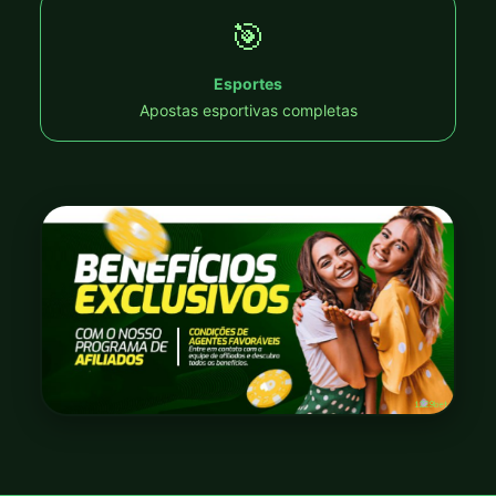
Instalar
🎯
🌐 Social & Contato
Esportes
Apostas esportivas completas
📱 Telegram
📘 Facebook