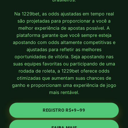
Lottery
Na 1229bet, as odds ajustadas em tempo real
são projetadas para proporcionar a você a
melhor experiência de apostas possível. A
👤 Conta
plataforma garante que você sempre esteja
apostando com odds altamente competitivas e
Login
ajustadas para refletir as melhores
oportunidades de vitória. Seja apostando nas
Cadastro
suas equipes favoritas ou participando de uma
rodada de roleta, a 1229bet oferece odds
Bônus
otimizadas que aumentam suas chances de
ganho e proporcionam uma experiência de jogo
mais rentável.
VIP
REGISTRO R$+9~99
🏆 Plataforma
Plataforma