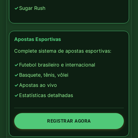
Sugar Rush
Apostas Esportivas
Complete sistema de apostas esportivas:
Futebol brasileiro e internacional
Basquete, tênis, vôlei
Apostas ao vivo
Estatísticas detalhadas
REGISTRAR AGORA