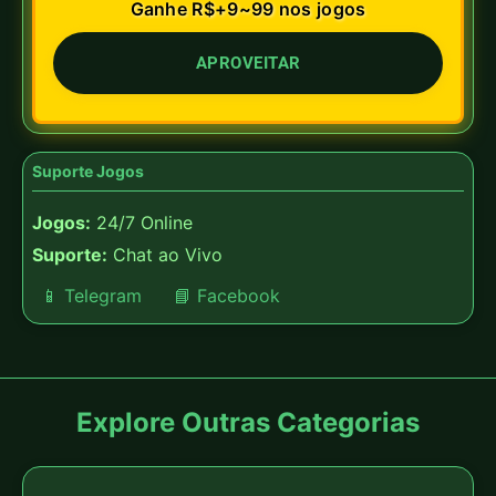
Ganhe R$+9~99 nos jogos
APROVEITAR
Suporte Jogos
Jogos:
24/7 Online
Suporte:
Chat ao Vivo
📱 Telegram
📘 Facebook
Explore Outras Categorias